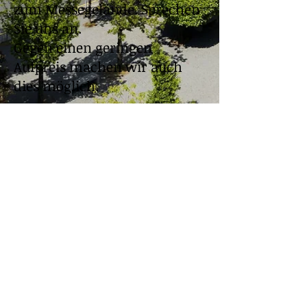
zum Messegelände. Sprechen
Sie uns an.
Gegen einen geringen
Aufpreis machen wir auch
dies möglich.
Sie finden uns am Flughafen Hannover in
der Ankunftsebene Terminal C und auf dem
Messegelände je nach Veranstaltung am
Eingang Nord 1 oder West 1. Von dort geleiten
wir Sie zu den jeweiligen Fahrzeugen.
Zurück