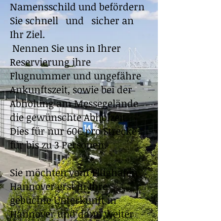
Namensschild und befördern
Sie schnell und sicher an
Ihr Ziel.
Nennen Sie uns in Ihrer
Reservierung ihre
Flugnummer und ungefähre
Ankunftszeit, sowie bei der
Abholung am Messegelände
die gewünschte Abholzeit.
Dies für nur 60€ pro Strecke
für bis zu 3 Personen.
Sie möchten vom Flughafen
Hannover erst in Ihre
gebuchte Unterkunft in
Hannover und dann weiter